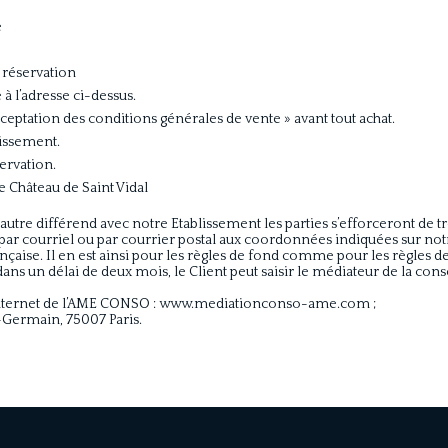
e
 réservation
 l’adresse ci-dessus.
ceptation des conditions générales de vente » avant tout achat.
blissement.
ervation.
e Château de Saint Vidal
t autre différend avec notre Etablissement les parties s’efforceront de 
é par courriel ou par courrier postal aux coordonnées indiquées sur notr
ançaise. Il en est ainsi pour les règles de fond comme pour les règles d
 dans un délai de deux mois, le Client peut saisir le médiateur de la 
e internet de l’AME CONSO : www.mediationconso-ame.com ;
Germain, 75007 Paris.