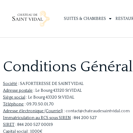
SUITES & CHAMBRES
RESTAU
Conditions Général
Société
: SA FORTERESSE DE SAINT VIDAL
Adresse postale
: Le Bourg 43320 St VIDAL
Siège social
: Le Bourg 43320 St VIDAL
Téléphone
: 09.70.50.01.70
Adresse électronique (Courriel)
:
contact@chateaudesaintvidal.com
Immatriculation au RCS sous SIREN
: 844 200 527
SIRET
: 844 200 527 00019
Capital social
: 1000€