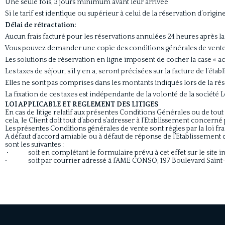
Une seule fois, 3 jours minimum avant leur arrivée
Si le tarif est identique ou supérieur à celui de la réservation d’origin
Délai de rétractation:
Aucun frais facturé pour les réservations annulées 24 heures après la
Vous pouvez demander une copie des conditions générales de vente à
Les solutions de réservation en ligne imposent de cocher la case « ac
Les taxes de séjour, s’il y en a, seront précisées sur la facture de l’éta
Elles ne sont pas comprises dans les montants indiqués lors de la rés
La fixation de ces taxes est indépendante de la volonté de la société L
LOI APPLICABLE ET REGLEMENT DES LITIGES
En cas de litige relatif aux présentes Conditions Générales ou de tou
cela, le Client doit tout d’abord s’adresser à l’Etablissement concern
Les présentes Conditions générales de vente sont régies par la loi fr
A défaut d’accord amiable ou à défaut de réponse de l’Etablissement
sont les suivantes :
• soit en complétant le formulaire prévu à cet effet sur le sit
• soit par courrier adressé à l’AME CONSO, 197 Boulevard Saint-