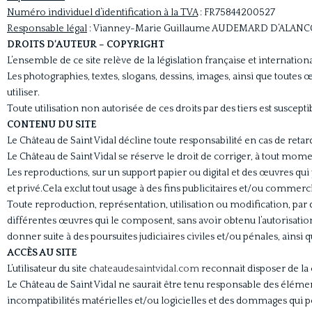
Numéro individuel d’identification à la TVA
: FR75844200527
Responsable légal
: Vianney-Marie Guillaume AUDEMARD D’ALAN
DROITS D’AUTEUR – COPYRIGHT
L’ensemble de ce site relève de la législation française et international
Les photographies, textes, slogans, dessins, images, ainsi que toutes œ
utiliser.
Toute utilisation non autorisée de ces droits par des tiers est suscepti
CONTENU DU SITE
Le Château de Saint Vidal décline toute responsabilité en cas de reta
Le Château de Saint Vidal se réserve le droit de corriger, à tout momen
Les reproductions, sur un support papier ou digital et des œuvres qui
et privé.Cela exclut tout usage à des fins publicitaires et/ou commerci
Toute reproduction, représentation, utilisation ou modification, par q
différentes œuvres qui le composent, sans avoir obtenu l’autorisation 
donner suite à des poursuites judiciaires civiles et/ou pénales, ains
ACCÈS AU SITE
L’utilisateur du site
chateaudesaintvidal.com
reconnait disposer de la 
Le Château de Saint Vidal ne saurait être tenu responsable des élément
incompatibilités matérielles et/ou logicielles et des dommages qui