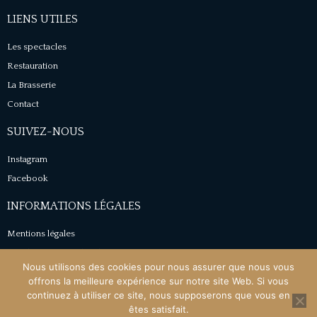
LIENS UTILES
Les spectacles
Restauration
La Brasserie
Contact
SUIVEZ-NOUS
Instagram
Facebook
INFORMATIONS LÉGALES
Mentions légales
Conditions générales de vente
Nous utilisons des cookies pour nous assurer que nous vous
Politique de confidentialité
offrons la meilleure expérience sur notre site Web. Si vous
continuez à utiliser ce site, nous supposerons que vous en
êtes satisfait.