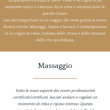
La spa della Fortezza di Saint-Vidal vi accoglie in un
ambiente unico e caloroso dove relax e serenità sono le
parole chiave.
Lasciati trasportare in un viaggio dei sensi grazie ai nostri
diversi servizi: Massaggi, Sauna e Jacuzzi ti immergeranno
in un regno di relax, lontano dallo stress e dalle tensioni
della vita quotidiana.
Massaggio
Sotto le mani esperte dei nostri professionisti
certificati/certificati, lasciati andare e regalati un
momento di relax e riposo intenso. Questa