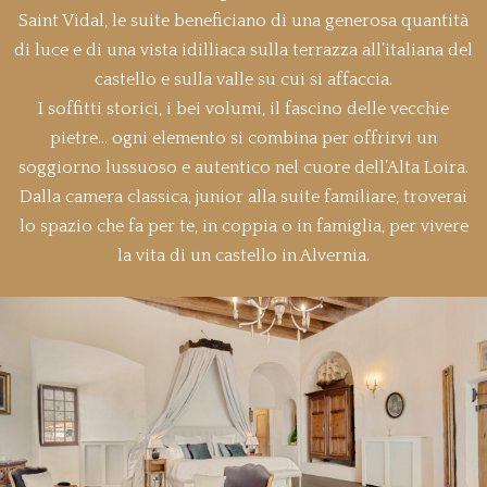
Saint Vidal, le suite beneficiano di una generosa quantità
di luce e di una vista idilliaca sulla terrazza all’italiana del
castello e sulla valle su cui si affaccia.
I soffitti storici, i bei volumi, il fascino delle vecchie
pietre… ogni elemento si combina per offrirvi un
soggiorno lussuoso e autentico nel cuore dell’Alta Loira.
Dalla camera classica, junior alla suite familiare, troverai
lo spazio che fa per te, in coppia o in famiglia, per vivere
la vita di un castello in Alvernia.