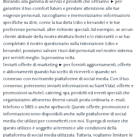
Mirando alla gamma di servizi e prodotti che offriamo
►
per
garantire il tuo comfort futuro e prestare attenzione alle tue
esigenze personali, raccogliamo e memorizziamo informazioni
specifiche su di te, come la tua dieta (cibo e bevande) e le tue
preferenze personali. altre richieste speciali. Ad esempio, se sei un
cliente abituale della nostra struttura (hotel e/o ristoranti) o se hai
completato il nostro questionario sulla ristorazione (cibo e
bevande), possiamo salvare i tuoi dati personali nel nostro sistema
per servirti meglio. la prossima volta.
Inviarti offerte di marketing
►
per fornirti aggiornamenti, offerte
e abbonamenti quando hai scelto di riceverli o quando sei
connesso con noi tramite piattaforme di social media. Con il tuo
consenso, potremmo inviarti informazioni su Saint Vidal, offerte e
promozioni su hotel, catering, spa, prodotti ed eventi speciali che
organizziamo attraverso diversi canali: posta ordinaria, e-mail,
telefono o SMS o anche spettacoli. Queste offerte, promozioni e
informazioni sono disponibili anche sulle piattaforme di social
media che utilizzi per connetterti con noi. Si prega di notare che
questo utilizzo è soggetto ai termini e alle condizioni della
piattaforma di social media utilizzata. Tuttavia, vogliamo limitare le