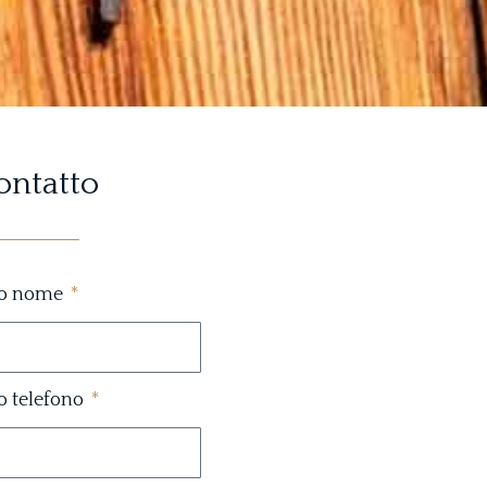
ontatto
uo nome
uo telefono