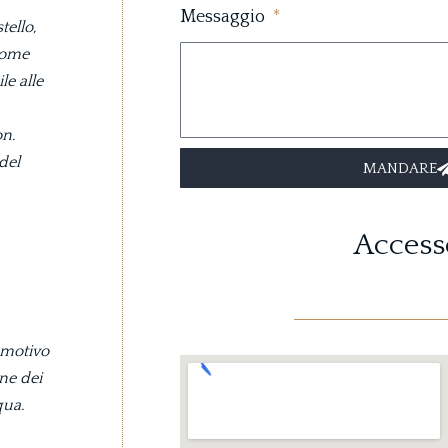
Messaggio
tello,
 come
le alle
on.
del
MANDARE
Access
 motivo
ne dei
qua.