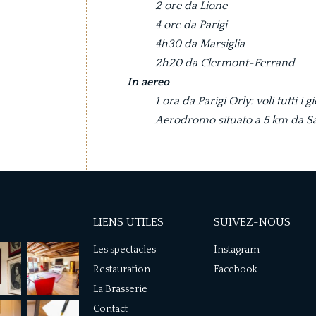
2 ore da Lione
4 ore da Parigi
4h30 da Marsiglia
2h20 da Clermont-Ferrand
In aereo
1 ora da Parigi Orly: voli tutti i g
Aerodromo situato a 5 km da Sa
LIENS UTILES
SUIVEZ-NOUS
Les spectacles
Instagram
Restauration
Facebook
La Brasserie
Contact