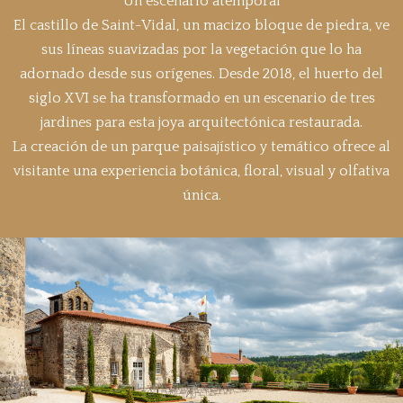
Un escenario atemporal
El castillo de Saint-Vidal, un macizo bloque de piedra, ve
sus líneas suavizadas por la vegetación que lo ha
adornado desde sus orígenes. Desde 2018, el huerto del
siglo XVI se ha transformado en un escenario de tres
jardines para esta joya arquitectónica restaurada.
La creación de un parque paisajístico y temático ofrece al
visitante una experiencia botánica, floral, visual y olfativa
única.