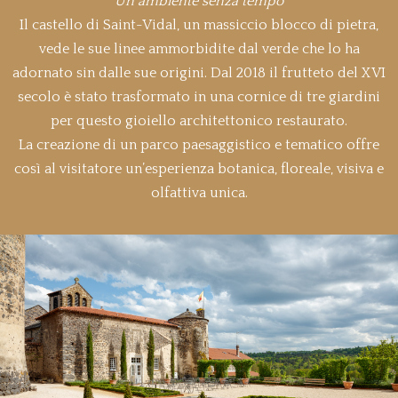
Un ambiente senza tempo
Il castello di Saint-Vidal, un massiccio blocco di pietra,
vede le sue linee ammorbidite dal verde che lo ha
adornato sin dalle sue origini. Dal 2018 il frutteto del XVI
secolo è stato trasformato in una cornice di tre giardini
per questo gioiello architettonico restaurato.
La creazione di un parco paesaggistico e tematico offre
così al visitatore un’esperienza botanica, floreale, visiva e
olfattiva unica.